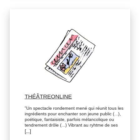
THÉÂTREONLINE
"Un spectacle rondement mené qui réunit tous les
ingrédients pour enchanter son jeune public (...),
poétique, fantaisiste, parfois mélancolique ou
tendrement drôle (...) Vibrant au ryhtme de ses
airs jazzy, "Bulle ou la voix de l'océan" est un
spectacle riche et original qui a la vitalité d'une